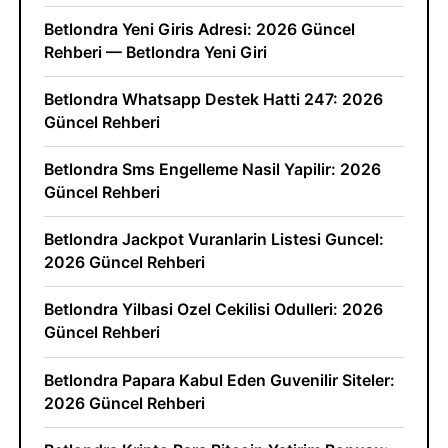
Betlondra Yeni Giris Adresi: 2026 Güncel
Rehberi — Betlondra Yeni Giri
Betlondra Whatsapp Destek Hatti 247: 2026
Güncel Rehberi
Betlondra Sms Engelleme Nasil Yapilir: 2026
Güncel Rehberi
Betlondra Jackpot Vuranlarin Listesi Guncel:
2026 Güncel Rehberi
Betlondra Yilbasi Ozel Cekilisi Odulleri: 2026
Güncel Rehberi
Betlondra Papara Kabul Eden Guvenilir Siteler:
2026 Güncel Rehberi